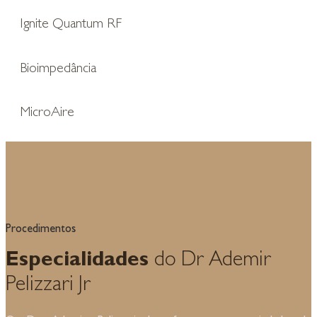
Ignite Quantum RF
Bioimpedância
MicroAire
Vaser
Renuvion
Procedimentos
Câmara Hiperbárica
Especialidades
do Dr Ademir
Pelizzari Jr