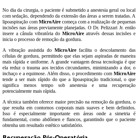
No dia da cirurgia, o paciente é submetido a anestesia geral ou local
com sedação, dependendo da extensão das áreas a serem tratadas. A
lipoaspiração com
MicroAire
começa com a realização de pequenas
incisões nas áreas previamente planejadas. O Dr. Pelizzari Jr. então
insere a cânula vibratória do
MicroAire
através dessas incisões e
inicia o processo de remoção da gordura.
A vibração assistida do
MicroAire
facilita o descolamento das
células de gordura, permitindo que elas sejam aspiradas de maneira
mais rápida e uniforme. A grande vantagem dessa tecnologia é que
ela reduz o trauma aos tecidos circundantes, minimizando a dor, o
inchaço e a equimose. Além disso, o procedimento com
MicroAire
tende a ser mais rápido do que a lipoaspiração tradicional, o que
significa menos tempo sob anestesia e uma recuperação
potencialmente mais rápida.
A técnica também oferece maior precisão na remoção da gordura, o
que resulta em contornos corporais mais suaves e bem definidos.
Isso é especialmente importante em áreas onde a simetria é
fundamental, como abdômen e flancos, garantindo que o paciente
obtenha um resultado estético satisfatório.