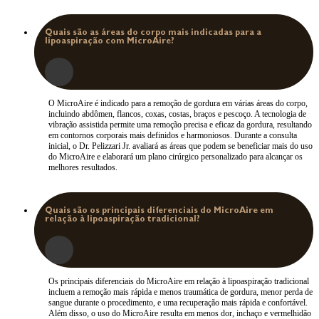
Quais são as áreas do corpo mais indicadas para a
lipoaspiração com MicroAire?
O MicroAire é indicado para a remoção de gordura em várias áreas do corpo,
incluindo abdômen, flancos, coxas, costas, braços e pescoço. A tecnologia de
vibração assistida permite uma remoção precisa e eficaz da gordura, resultando
em contornos corporais mais definidos e harmoniosos. Durante a consulta
inicial, o Dr. Pelizzari Jr. avaliará as áreas que podem se beneficiar mais do uso
do MicroAire e elaborará um plano cirúrgico personalizado para alcançar os
melhores resultados.
Quais são os principais diferenciais do MicroAire em
relação à lipoaspiração tradicional?
Os principais diferenciais do MicroAire em relação à lipoaspiração tradicional
incluem a remoção mais rápida e menos traumática de gordura, menor perda de
sangue durante o procedimento, e uma recuperação mais rápida e confortável.
Além disso, o uso do MicroAire resulta em menos dor, inchaço e vermelhidão