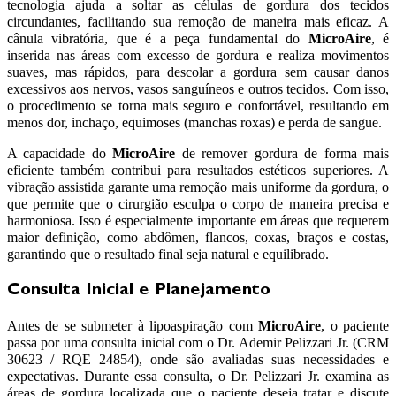
tecnologia ajuda a soltar as células de gordura dos tecidos
circundantes, facilitando sua remoção de maneira mais eficaz. A
cânula vibratória, que é a peça fundamental do
MicroAire
, é
inserida nas áreas com excesso de gordura e realiza movimentos
suaves, mas rápidos, para descolar a gordura sem causar danos
excessivos aos nervos, vasos sanguíneos e outros tecidos. Com isso,
o procedimento se torna mais seguro e confortável, resultando em
menos dor, inchaço, equimoses (manchas roxas) e perda de sangue.
A capacidade do
MicroAire
de remover gordura de forma mais
eficiente também contribui para resultados estéticos superiores. A
vibração assistida garante uma remoção mais uniforme da gordura, o
que permite que o cirurgião esculpa o corpo de maneira precisa e
harmoniosa. Isso é especialmente importante em áreas que requerem
maior definição, como abdômen, flancos, coxas, braços e costas,
garantindo que o resultado final seja natural e equilibrado.
Consulta Inicial e Planejamento
Antes de se submeter à lipoaspiração com
MicroAire
, o paciente
passa por uma consulta inicial com o Dr. Ademir Pelizzari Jr. (CRM
30623 / RQE 24854), onde são avaliadas suas necessidades e
expectativas. Durante essa consulta, o Dr. Pelizzari Jr. examina as
áreas de gordura localizada que o paciente deseja tratar e discute