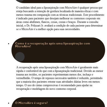
O candidato ideal para a lipoaspiração com MicroAire é qualquer pessoa que
esteja buscando a remoção de gordura localizada de maneira eficaz e com
menos trauma em comparação com as técnicas tradicionais. Este procedimento
é indicado para pacientes que desejam melhorar os contornos corporais em
áreas como abdômen, flancos, coxas, costas e braços. Durante a consulta
inicial, o Dr. Pelizzari Jr. avaliará a condição de cada paciente para determinar
se o MicroAire é a melhor opção para suas necessidades.
Como é a recuperação após uma lipoaspiração com
MicroAire?
A recuperação após uma lipoaspiração com MicroAire é geralmente mais
rápida e confortável do que com a lipoaspiração tradicional. Devido ao menor
trauma aos tecidos, os pacientes experimentam menos dor, inchaço e
vermelhidão. O tempo de repouso necessário também é reduzido, permitindo
que a maioria dos pacientes retome suas atividades diárias leves em menos
tempo. O uso de cintas compressivas é recomendado para ajudar na
recuperação e modelagem do novo contorno corporal.
O MicroAire é seguro?