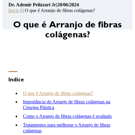
Dr. Ademir Pelizzari Jr
|
20/06/2024
Pelizzari
Inicio
| | O que é Arranjo de fibras colágenas?
Jr
14
O que é Arranjo de fibras
Pontos
colágenas?
de
Segurança
Contato
Consulta
Online
Clínica
Indíce
Hospital
O que é Arranjo de fibras colágenas?
Importância do Arranjo de fibras colágenas na
Cirurgia Plástica
(46) 3262-2727
Como o Arranjo de fibras colágenas é avaliado
atendimento@drademirpelizzarijr.com.br
Whatsapp
Tratamentos para melhorar o Arranjo de fibras
colágenas