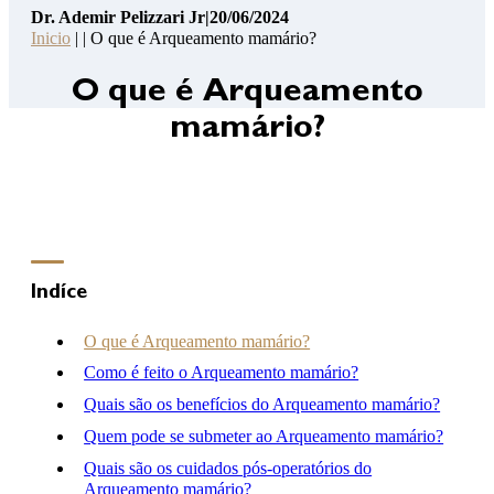
Dr. Ademir Pelizzari Jr
|
20/06/2024
Pelizzari
Inicio
| | O que é Arqueamento mamário?
Jr
14
O que é Arqueamento
Pontos
mamário?
de
Segurança
Contato
Consulta
Online
Clínica
Indíce
Hospital
O que é Arqueamento mamário?
Como é feito o Arqueamento mamário?
Quais são os benefícios do Arqueamento mamário?
(46) 3262-2727
atendimento@drademirpelizzarijr.com.br
Quem pode se submeter ao Arqueamento mamário?
Whatsapp
Quais são os cuidados pós-operatórios do
Arqueamento mamário?