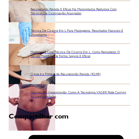
Recuperação Rápida E Eficaz Na Mamoplastia Redutora Com
Técnicas De Cicatrização Avançadas
Técnica De Cicatriz Em L Para Mastopexia: Resultados Naturais E
Duradouros
Mastopexia Com Técnica De Cicatriz Em L: Como Remodelar O
Tecido Mamário De Forma Segura E Eficaz
O que é a Prótese de Recuperação Rápida (R24R)
Fibroses Pós-lipoaspiração: Como A Tecnologia VASER Pode Corrigir
As Irregularidades
Compartilhar com