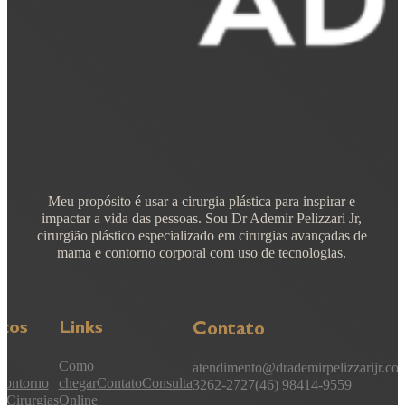
Meu propósito é usar a cirurgia plástica para inspirar e
impactar a vida das pessoas. Sou Dr Ademir Pelizzari Jr,
cirurgião plástico especializado em cirurgias avançadas de
mama e contorno corporal com uso de tecnologias.
iços
Links
Contato
Como
atendimento@drademirpelizzarijr.co
Contorno
chegar
Contato
Consulta
3262-2727
(46) 98414-9559
l
Cirurgias
Online