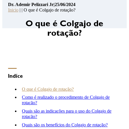
Dr. Ademir Pelizzari Jr
|
25/06/2024
Pelizzari
Inicio
| | O que é Colgajo de rotação?
Jr
14
O que é Colgajo de
Pontos
rotação?
de
Segurança
Contato
Consulta
Online
Clínica
Indíce
Hospital
O que é Colgajo de rotação?
Como é realizado o procedimento de Colgajo de
rotação?
(46) 3262-2727
Quais são as indicações para o uso do Colgajo de
atendimento@drademirpelizzarijr.com.br
rotação?
Whatsapp
Quais são os benefícios do Colgajo de rotação?