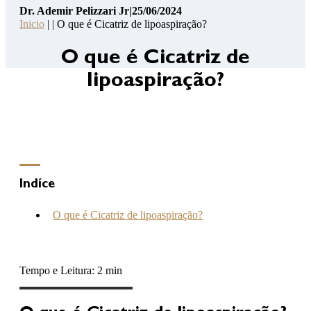
Dr. Ademir Pelizzari Jr
|
25/06/2024
Pelizzari
Inicio
| | O que é Cicatriz de lipoaspiração?
Jr
14
O que é Cicatriz de
Pontos
lipoaspiração?
de
Segurança
Contato
Consulta
Online
Clínica
Indíce
Hospital
O que é Cicatriz de lipoaspiração?
(46) 3262-2727
Tempo e Leitura: 2 min
atendimento@drademirpelizzarijr.com.br
Whatsapp