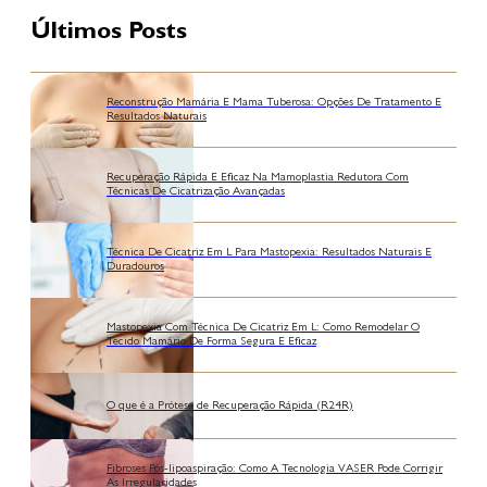
Últimos Posts
Reconstrução Mamária E Mama Tuberosa: Opções De Tratamento E
Resultados Naturais
Recuperação Rápida E Eficaz Na Mamoplastia Redutora Com
Técnicas De Cicatrização Avançadas
Técnica De Cicatriz Em L Para Mastopexia: Resultados Naturais E
Duradouros
Mastopexia Com Técnica De Cicatriz Em L: Como Remodelar O
Tecido Mamário De Forma Segura E Eficaz
O que é a Prótese de Recuperação Rápida (R24R)
Fibroses Pós-lipoaspiração: Como A Tecnologia VASER Pode Corrigir
As Irregularidades