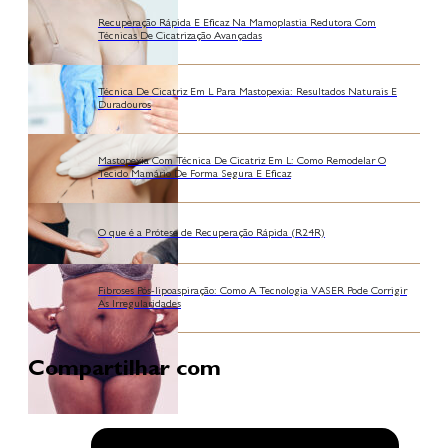
Recuperação Rápida E Eficaz Na Mamoplastia Redutora Com
Técnicas De Cicatrização Avançadas
Técnica De Cicatriz Em L Para Mastopexia: Resultados Naturais E
Duradouros
Mastopexia Com Técnica De Cicatriz Em L: Como Remodelar O
Tecido Mamário De Forma Segura E Eficaz
O que é a Prótese de Recuperação Rápida (R24R)
Fibroses Pós-lipoaspiração: Como A Tecnologia VASER Pode Corrigir
As Irregularidades
Compartilhar com