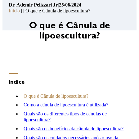
Dr. Ademir Pelizzari Jr
|
25/06/2024
Pelizzari
Inicio
| | O que é Cânula de lipoescultura?
Jr
14
O que é Cânula de
Pontos
lipoescultura?
de
Segurança
Contato
Consulta
Online
Clínica
Indíce
Hospital
O que é Cânula de lipoescultura?
Como a cânula de lipoescultura é utilizada?
Quais são os diferentes tipos de cânulas de
(46) 3262-2727
lipoescultura?
atendimento@drademirpelizzarijr.com.br
Whatsapp
Quais são os benefícios da cânula de lipoescultura?
Quais são os cuidados necessários após o uso da