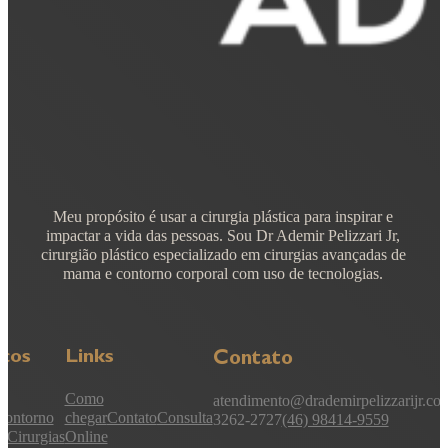
Meu propósito é usar a cirurgia plástica para inspirar e
impactar a vida das pessoas. Sou Dr Ademir Pelizzari Jr,
cirurgião plástico especializado em cirurgias avançadas de
mama e contorno corporal com uso de tecnologias.
iços
Links
Contato
Como
atendimento@drademirpelizzarijr.co
Contorno
chegar
Contato
Consulta
3262-2727
(46) 98414-9559
l
Cirurgias
Online