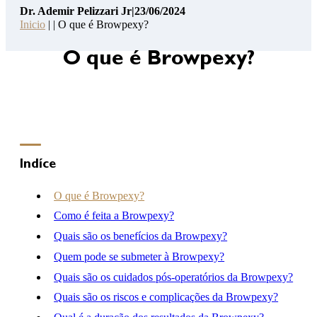
Dr. Ademir Pelizzari Jr
|
23/06/2024
Pelizzari
Inicio
| | O que é Browpexy?
Jr
14
O que é Browpexy?
Pontos
de
Segurança
Contato
Consulta
Indíce
Online
Clínica
O que é Browpexy?
Hospital
Como é feita a Browpexy?
Quais são os benefícios da Browpexy?
Quem pode se submeter à Browpexy?
(46) 3262-2727
atendimento@drademirpelizzarijr.com.br
Quais são os cuidados pós-operatórios da Browpexy?
Whatsapp
Quais são os riscos e complicações da Browpexy?