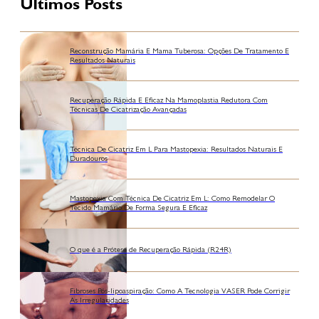
Últimos Posts
Reconstrução Mamária E Mama Tuberosa: Opções De Tratamento E
Resultados Naturais
Recuperação Rápida E Eficaz Na Mamoplastia Redutora Com
Técnicas De Cicatrização Avançadas
Técnica De Cicatriz Em L Para Mastopexia: Resultados Naturais E
Duradouros
Mastopexia Com Técnica De Cicatriz Em L: Como Remodelar O
Tecido Mamário De Forma Segura E Eficaz
O que é a Prótese de Recuperação Rápida (R24R)
Fibroses Pós-lipoaspiração: Como A Tecnologia VASER Pode Corrigir
As Irregularidades