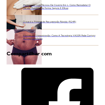
Mastopexia Com Técnica De Cicatriz Em L: Como Remodelar O
Tecido Mamário De Forma Segura E Eficaz
O que é a Prótese de Recuperação Rápida (R24R)
Fibroses Pós-lipoaspiração: Como A Tecnologia VASER Pode Corrigir
As Irregularidades
Compartilhar com