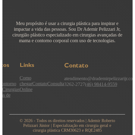
Meu propósito é usar a cirurgia plástica para inspirar e
impactar a vida das pessoas. Sou Dr Ademir Pelizzari Jr,
cirurgião plástico especializado em cirurgias avançadas de
mama e contorno corporal com uso de tecnologias.
iços
Links
Contato
Como
atendimento@drademirpelizzarijr.co
Contorno
chegar
Contato
Consulta
3262-2727
(46) 98414-9559
l
Cirurgias
Online
as de
© 2026 - Todos os direitos reservados | Ademir Roberto
Pelizzari Júnior | Especialização em cirurgia geral e
cirurgia plástica CRM30623 e RQE2485