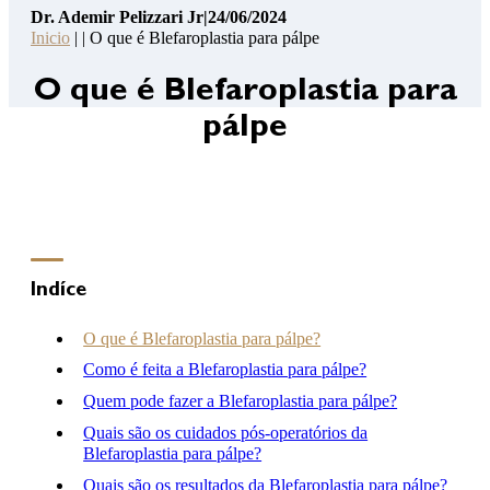
Dr. Ademir Pelizzari Jr
|
24/06/2024
Pelizzari
Inicio
| | O que é Blefaroplastia para pálpe
Jr
14
O que é Blefaroplastia para
Pontos
pálpe
de
Segurança
Contato
Consulta
Online
Clínica
Indíce
Hospital
O que é Blefaroplastia para pálpe?
Como é feita a Blefaroplastia para pálpe?
Quem pode fazer a Blefaroplastia para pálpe?
(46) 3262-2727
atendimento@drademirpelizzarijr.com.br
Quais são os cuidados pós-operatórios da
Whatsapp
Blefaroplastia para pálpe?
Quais são os resultados da Blefaroplastia para pálpe?