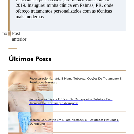
2019. Inaugurei minha clínica em Palmas, PR, onde
ofereço tratamentos personalizados com as técnicas
mais modernas
ximo
Post
anterior
Últimos Posts
Reconstrução Mamária E Mama Tuberosa: Opções De Tratamento E
Resultados Naturais
Recuperação Rápida E Eficaz Na Mamoplastia Redutora Com
Técnicas De Cicatrização Avançadas
Técnica De Cicatriz Em L Para Mastopexia: Resultados Naturais E
Duradouros