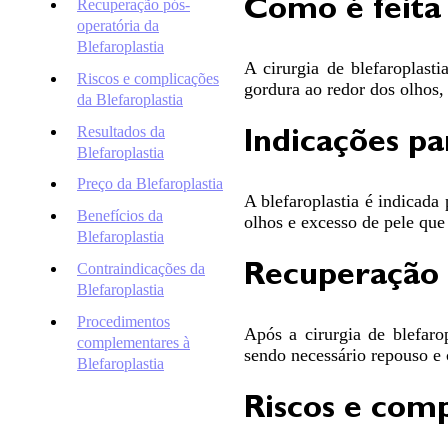
Como é feita 
Recuperação pós-
operatória da
(46)
Blefaroplastia
3262-
A cirurgia de blefaroplast
2727
Riscos e complicações
gordura ao redor dos olhos,
atendimento@drademirpelizzarijr.com.br
da Blefaroplastia
Whatsapp
Resultados da
Indicações pa
Blefaroplastia
Preço da Blefaroplastia
A blefaroplastia é indicada
Benefícios da
olhos e excesso de pele que
Blefaroplastia
Contraindicações da
Recuperação p
Blefaroplastia
Procedimentos
Após a cirurgia de blefar
complementares à
sendo necessário repouso e 
Blefaroplastia
Riscos e comp