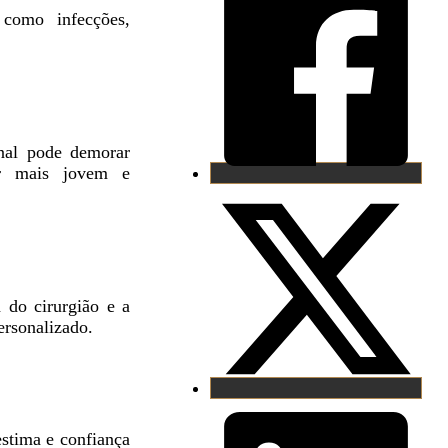
 como infecções,
inal pode demorar
ar mais jovem e
a do cirurgião e a
ersonalizado.
estima e confiança