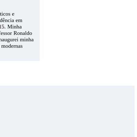
ticos e
idência em
015. Minha
ofessor Ronaldo
Inaugurei minha
s modernas