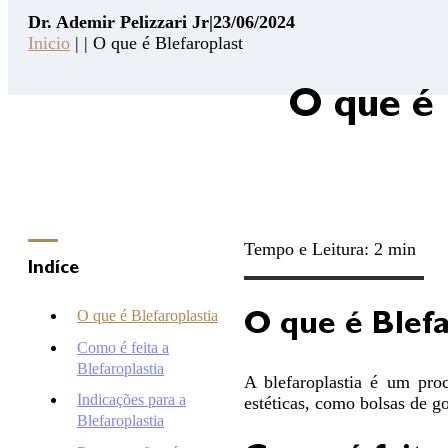
Ademir
Dr. Ademir Pelizzari Jr
|
23/06/2024
Pelizzari
Inicio
| | O que é Blefaroplast
Jr
14
O que é 
Pontos
de
Segurança
Contato
Consulta
Online
Tempo e Leitura: 2 min
Clínica
Indíce
Hospital
O que é Blefaroplastia
O que é Blefa
Como é feita a
Blefaroplastia
A blefaroplastia é um proc
Indicações para a
estéticas, como bolsas de go
Blefaroplastia