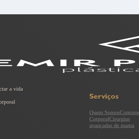
ctar a vida
Serviços
orporal
Quem Somos
Contorn
Corporal
Cirurgias
avançadas de mama