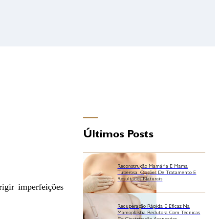
Últimos Posts
Reconstrução Mamária E Mama
Tuberosa: Opções De Tratamento E
Resultados Naturais
igir imperfeições
Recuperação Rápida E Eficaz Na
Mamoplastia Redutora Com Técnicas