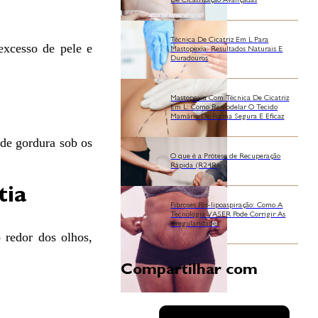
De Cicatrização Avançadas
Técnica De Cicatriz Em L Para
 excesso de pele e
Mastopexia: Resultados Naturais E
Duradouros
Mastopexia Com Técnica De Cicatriz
Em L: Como Remodelar O Tecido
Mamário De Forma Segura E Eficaz
 de gordura sob os
O que é a Prótese de Recuperação
Rápida (R24R)
tia
Fibroses Pós-lipoaspiração: Como A
Tecnologia VASER Pode Corrigir As
Irregularidades
 redor dos olhos,
Compartilhar com