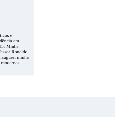
ticos e
idência em
015. Minha
ofessor Ronaldo
Inaugurei minha
s modernas