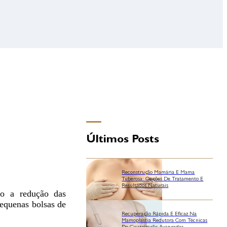
Últimos Posts
Reconstrução Mamária E Mama
Tuberosa: Opções De Tratamento E
Resultados Naturais
vo a redução das
pequenas bolsas de
Recuperação Rápida E Eficaz Na
Mamoplastia Redutora Com Técnicas