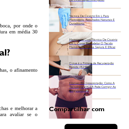
De Cicatrização Avançadas
Técnica De Cicatriz Em L Para
Mastopexia: Resultados Naturais E
Duradouros
 boca, por onde o
 dura em média 30
Mastopexia Com Técnica De Cicatriz
Em L: Como Remodelar O Tecido
Mamário De Forma Segura E Eficaz
al?
O que é a Prótese de Recuperação
Rápida (R24R)
has, o afinamento
Fibroses Pós-lipoaspiração: Como A
Tecnologia VASER Pode Corrigir As
Irregularidades
chas e melhorar a
Compartilhar com
ara avaliar se o