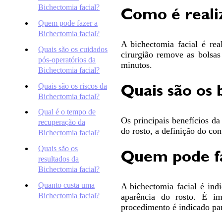
Bichectomia facial?
Como é realiz
(46)
Quem pode fazer a
3262-
Bichectomia facial?
2727
A bichectomia facial é rea
atendimento@drademirpelizzarijr.com.br
Quais são os cuidados
cirurgião remove as bolsas
Whatsapp
pós-operatórios da
minutos.
Bichectomia facial?
Quais são os riscos da
Quais são os 
Bichectomia facial?
Qual é o tempo de
Os principais benefícios d
recuperação da
do rosto, a definição do con
Bichectomia facial?
Quais são os
Quem pode fa
resultados da
Bichectomia facial?
Quanto custa uma
A bichectomia facial é ind
Bichectomia facial?
aparência do rosto. É imp
procedimento é indicado par