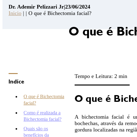
Ademir
Dr. Ademir Pelizzari Jr
|
23/06/2024
Pelizzari
Inicio
| | O que é Bichectomia facial?
Jr
14
O que é Bic
Pontos
de
Segurança
Contato
Consulta
Online
Tempo e Leitura: 2 min
Clínica
Indíce
Hospital
O que é Bichectomia
O que é Biche
facial?
Como é realizada a
A bichectomia facial é u
Bichectomia facial?
bochechas, através da remo
Quais são os
gordura localizadas na regi
benefícios da