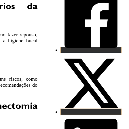
rios da
omo fazer repouso,
r a higiene bucal
uns riscos, como
s recomendações do
hectomia