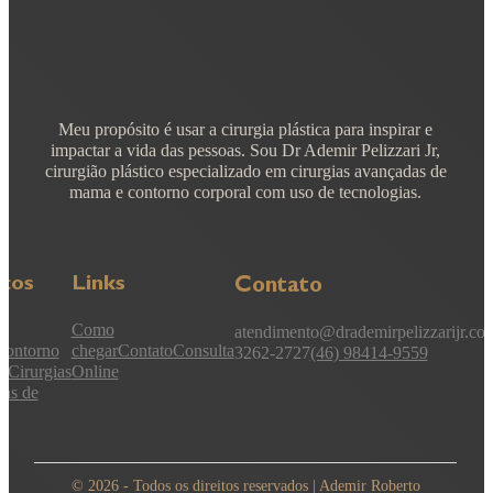
Meu propósito é usar a cirurgia plástica para inspirar e
impactar a vida das pessoas. Sou Dr Ademir Pelizzari Jr,
cirurgião plástico especializado em cirurgias avançadas de
mama e contorno corporal com uso de tecnologias.
iços
Links
Contato
Como
atendimento@drademirpelizzarijr.co
Contorno
chegar
Contato
Consulta
3262-2727
(46) 98414-9559
l
Cirurgias
Online
as de
© 2026 - Todos os direitos reservados | Ademir Roberto