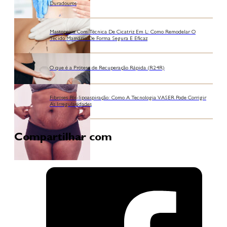
Duradouros
Mastopexia Com Técnica De Cicatriz Em L: Como Remodelar O
Tecido Mamário De Forma Segura E Eficaz
O que é a Prótese de Recuperação Rápida (R24R)
Fibroses Pós-lipoaspiração: Como A Tecnologia VASER Pode Corrigir
As Irregularidades
Compartilhar com