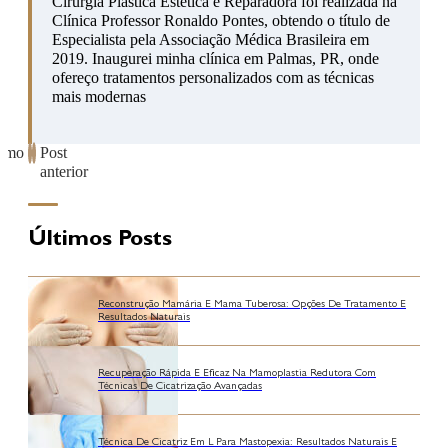
Cirurgia Plástica Estética e Reparadora foi realizada na
Clínica Professor Ronaldo Pontes, obtendo o título de
Especialista pela Associação Médica Brasileira em
2019. Inaugurei minha clínica em Palmas, PR, onde
ofereço tratamentos personalizados com as técnicas
mais modernas
ximo
Post
anterior
Últimos Posts
Reconstrução Mamária E Mama Tuberosa: Opções De Tratamento E
Resultados Naturais
Recuperação Rápida E Eficaz Na Mamoplastia Redutora Com
Técnicas De Cicatrização Avançadas
Técnica De Cicatriz Em L Para Mastopexia: Resultados Naturais E