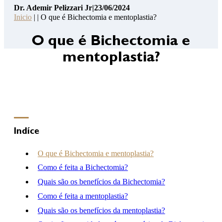
Dr. Ademir Pelizzari Jr
|
23/06/2024
Pelizzari
Inicio
| | O que é Bichectomia e mentoplastia?
Jr
14
O que é Bichectomia e
Pontos
mentoplastia?
de
Segurança
Contato
Consulta
Online
Clínica
Indíce
Hospital
O que é Bichectomia e mentoplastia?
Como é feita a Bichectomia?
Quais são os benefícios da Bichectomia?
(46) 3262-2727
atendimento@drademirpelizzarijr.com.br
Como é feita a mentoplastia?
Whatsapp
Quais são os benefícios da mentoplastia?