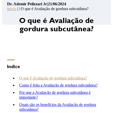
Dr. Ademir Pelizzari Jr
|
21/06/2024
Pelizzari
Inicio
| | O que é Avaliação de gordura subcutânea?
Jr
14
O que é Avaliação de
Pontos
gordura subcutânea?
de
Segurança
Contato
Consulta
Online
Clínica
Indíce
Hospital
O que é Avaliação de gordura subcutânea?
Como é feita a Avaliação de gordura subcutânea?
Por que a Avaliação de gordura subcutânea é
(46) 3262-2727
importante?
atendimento@drademirpelizzarijr.com.br
Whatsapp
Quais são os benefícios da Avaliação de gordura
subcutânea?