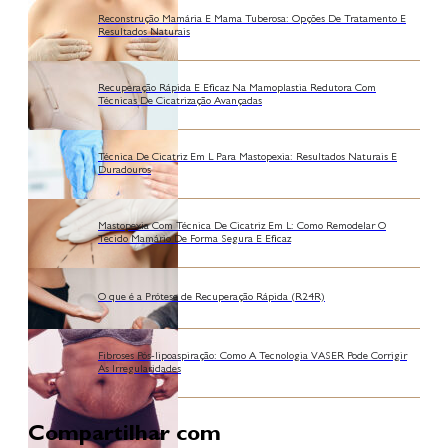
Reconstrução Mamária E Mama Tuberosa: Opções De Tratamento E
Resultados Naturais
Recuperação Rápida E Eficaz Na Mamoplastia Redutora Com
Técnicas De Cicatrização Avançadas
Técnica De Cicatriz Em L Para Mastopexia: Resultados Naturais E
Duradouros
Mastopexia Com Técnica De Cicatriz Em L: Como Remodelar O
Tecido Mamário De Forma Segura E Eficaz
O que é a Prótese de Recuperação Rápida (R24R)
Fibroses Pós-lipoaspiração: Como A Tecnologia VASER Pode Corrigir
As Irregularidades
Compartilhar com