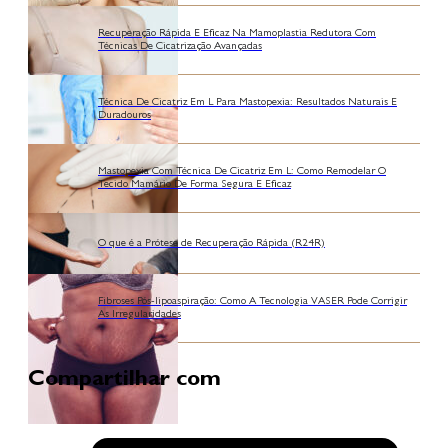
Recuperação Rápida E Eficaz Na Mamoplastia Redutora Com
Técnicas De Cicatrização Avançadas
Técnica De Cicatriz Em L Para Mastopexia: Resultados Naturais E
Duradouros
Mastopexia Com Técnica De Cicatriz Em L: Como Remodelar O
Tecido Mamário De Forma Segura E Eficaz
O que é a Prótese de Recuperação Rápida (R24R)
Fibroses Pós-lipoaspiração: Como A Tecnologia VASER Pode Corrigir
As Irregularidades
Compartilhar com