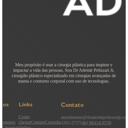
Meu propósito é usar a cirurgia plástica para inspirar e
impactar a vida das pessoas. Sou Dr Ademir Pelizzari Jr,
cirurgião plástico especializado em cirurgias avançadas de
mama e contorno corporal com uso de tecnologias.
iços
Links
Contato
Como
atendimento@drademirpelizzarijr.co
Contorno
chegar
Contato
Consulta
3262-2727
(46) 98414-9559
l
Cirurgias
Online