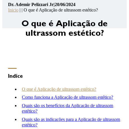
Dr. Ademir Pelizzari Jr
|
20/06/2024
Pelizzari
Inicio
| | O que é Aplicação de ultrassom estético?
Jr
14
O que é Aplicação de
Pontos
ultrassom estético?
de
Segurança
Contato
Consulta
Online
Clínica
Indíce
Hospital
O que é Aplicação de ultrassom estético?
Como funciona a Aplicação de ultrassom estético?
Quais são os benefícios da Aplicação de ultrassom
(46) 3262-2727
estético?
atendimento@drademirpelizzarijr.com.br
Whatsapp
Quais são as indicações para a Aplicação de ultrassom
estético?