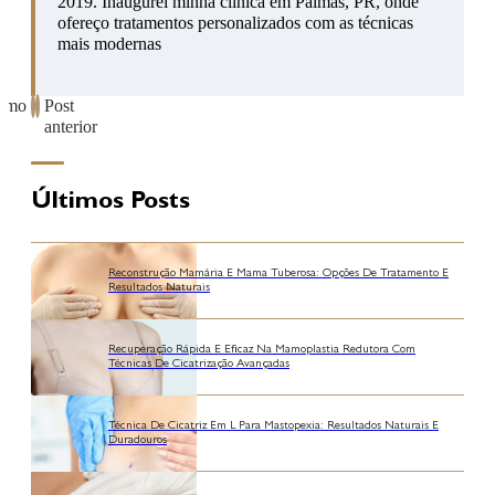
2019. Inaugurei minha clínica em Palmas, PR, onde
ofereço tratamentos personalizados com as técnicas
mais modernas
ximo
Post
anterior
Últimos Posts
Reconstrução Mamária E Mama Tuberosa: Opções De Tratamento E
Resultados Naturais
Recuperação Rápida E Eficaz Na Mamoplastia Redutora Com
Técnicas De Cicatrização Avançadas
Técnica De Cicatriz Em L Para Mastopexia: Resultados Naturais E
Duradouros