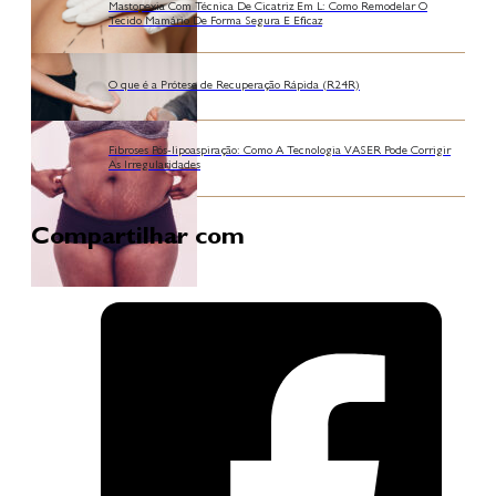
Mastopexia Com Técnica De Cicatriz Em L: Como Remodelar O
Tecido Mamário De Forma Segura E Eficaz
O que é a Prótese de Recuperação Rápida (R24R)
Fibroses Pós-lipoaspiração: Como A Tecnologia VASER Pode Corrigir
As Irregularidades
Compartilhar com