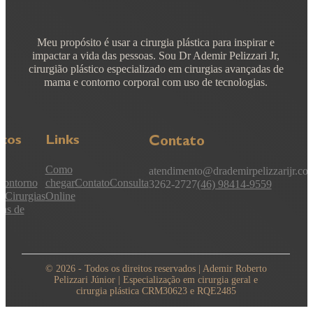
Meu propósito é usar a cirurgia plástica para inspirar e
impactar a vida das pessoas. Sou Dr Ademir Pelizzari Jr,
cirurgião plástico especializado em cirurgias avançadas de
mama e contorno corporal com uso de tecnologias.
iços
Links
Contato
Como
atendimento@drademirpelizzarijr.co
Contorno
chegar
Contato
Consulta
3262-2727
(46) 98414-9559
l
Cirurgias
Online
as de
© 2026 - Todos os direitos reservados | Ademir Roberto
Pelizzari Júnior | Especialização em cirurgia geral e
cirurgia plástica CRM30623 e RQE2485