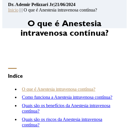
Dr. Ademir Pelizzari Jr
|
21/06/2024
Pelizzari
Inicio
| | O que é Anestesia intravenosa contínua?
Jr
14
O que é Anestesia
Pontos
intravenosa contínua?
de
Segurança
Contato
Consulta
Online
Clínica
Indíce
Hospital
O que é Anestesia intravenosa contínua?
Como funciona a Anestesia intravenosa contínua?
Quais são os benefícios da Anestesia intravenosa
(46) 3262-2727
contínua?
atendimento@drademirpelizzarijr.com.br
Whatsapp
Quais são os riscos da Anestesia intravenosa
contínua?