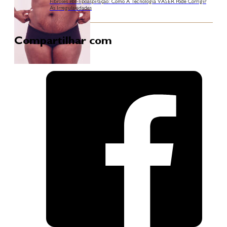
Fibroses Pós-lipoaspiração: Como A Tecnologia VASER Pode Corrigir
As Irregularidades
Compartilhar com