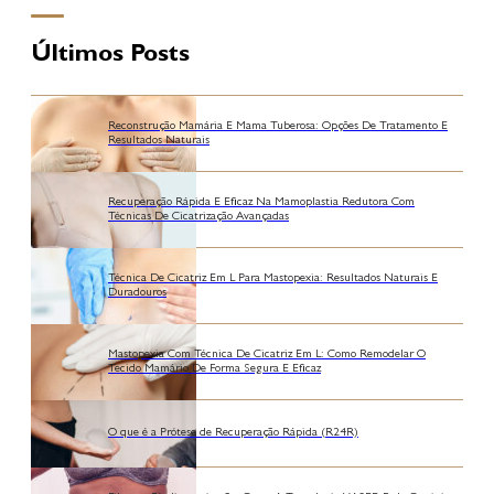
Últimos Posts
Reconstrução Mamária E Mama Tuberosa: Opções De Tratamento E
Resultados Naturais
Recuperação Rápida E Eficaz Na Mamoplastia Redutora Com
Técnicas De Cicatrização Avançadas
Técnica De Cicatriz Em L Para Mastopexia: Resultados Naturais E
Duradouros
Mastopexia Com Técnica De Cicatriz Em L: Como Remodelar O
Tecido Mamário De Forma Segura E Eficaz
O que é a Prótese de Recuperação Rápida (R24R)