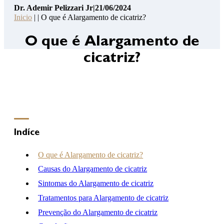
Dr. Ademir Pelizzari Jr
|
21/06/2024
Pelizzari
Inicio
| | O que é Alargamento de cicatriz?
Jr
14
O que é Alargamento de
Pontos
cicatriz?
de
Segurança
Contato
Consulta
Online
Clínica
Indíce
Hospital
O que é Alargamento de cicatriz?
Causas do Alargamento de cicatriz
Sintomas do Alargamento de cicatriz
(46) 3262-2727
atendimento@drademirpelizzarijr.com.br
Tratamentos para Alargamento de cicatriz
Whatsapp
Prevenção do Alargamento de cicatriz