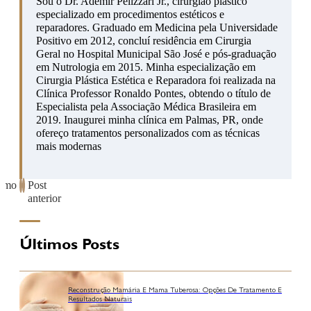
Sou o Dr. Ademir Pelizzari Jr., cirurgião plástico
especializado em procedimentos estéticos e
reparadores. Graduado em Medicina pela Universidade
Positivo em 2012, concluí residência em Cirurgia
Geral no Hospital Municipal São José e pós-graduação
em Nutrologia em 2015. Minha especialização em
Cirurgia Plástica Estética e Reparadora foi realizada na
Clínica Professor Ronaldo Pontes, obtendo o título de
Especialista pela Associação Médica Brasileira em
2019. Inaugurei minha clínica em Palmas, PR, onde
ofereço tratamentos personalizados com as técnicas
mais modernas
ximo
Post
anterior
Últimos Posts
Reconstrução Mamária E Mama Tuberosa: Opções De Tratamento E
Resultados Naturais