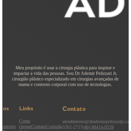
Meu propósito é usar a cirurgia plástica para inspirar e
impactar a vida das pessoas. Sou Dr Ademir Pelizzari Jr,
cirurgião plástico especializado em cirurgias avançadas de
mama e contorno corporal com uso de tecnologias.
iços
Links
Contato
Como
atendimento@drademirpelizzarijr.co
Contorno
chegar
Contato
Consulta
3262-2727
(46) 98414-9559