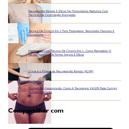
Recuperação Rápida E Eficaz Na Mamoplastia Redutora Com
Técnicas De Cicatrização Avançadas
Técnica De Cicatriz Em L Para Mastopexia: Resultados Naturais E
Duradouros
Mastopexia Com Técnica De Cicatriz Em L: Como Remodelar O
Tecido Mamário De Forma Segura E Eficaz
O que é a Prótese de Recuperação Rápida (R24R)
Fibroses Pós-lipoaspiração: Como A Tecnologia VASER Pode Corrigir
As Irregularidades
Compartilhar com