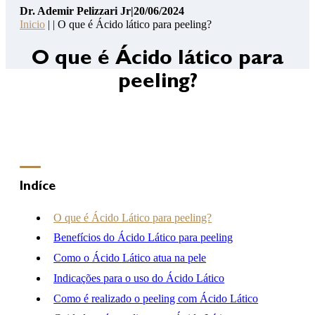
Dr. Ademir Pelizzari Jr
|
20/06/2024
Pelizzari
Inicio
| | O que é Ácido lático para peeling?
Jr
14
O que é Ácido lático para
Pontos
peeling?
de
Segurança
Contato
Consulta
Online
Clínica
Indíce
Hospital
O que é Ácido Lático para peeling?
Benefícios do Ácido Lático para peeling
Como o Ácido Lático atua na pele
(46) 3262-2727
atendimento@drademirpelizzarijr.com.br
Indicações para o uso do Ácido Lático
Whatsapp
Como é realizado o peeling com Ácido Lático